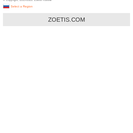
© Copyright, 2013-
2026. Zoetis Russia
Select a Region
ZOETIS.COM